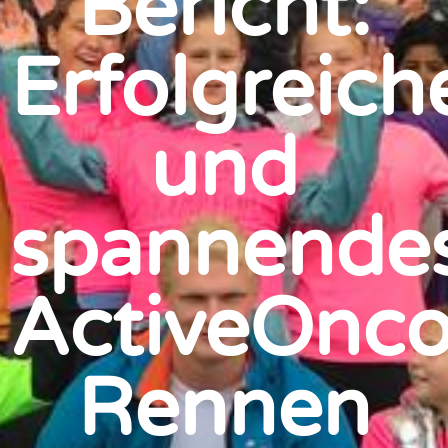
Bericht:
Erfolgreich
und
spannende
ActiveOnco
Rennen