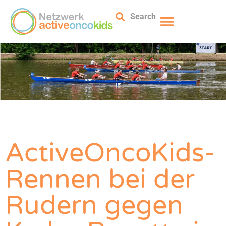
Search
ActiveOncoKids-
Rennen bei der
Rudern gegen