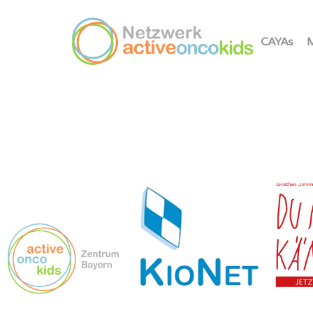
CAYAs
M