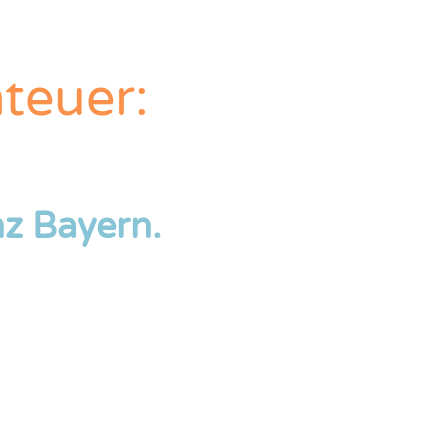
euer:
nz Bayern.