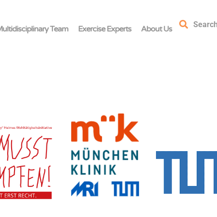
Searc
ultidisciplinary Team
Exercise Experts
About Us