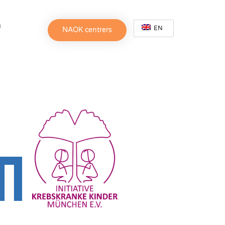
h
EN
NAOK centrers