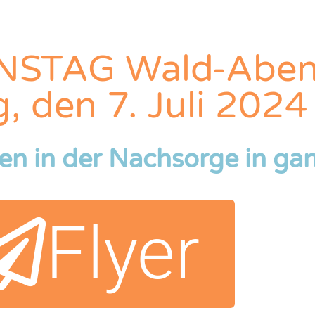
STAG Wald-Abent
, den 7. Juli 2024
ien in der Nachsorge in ga
Flyer