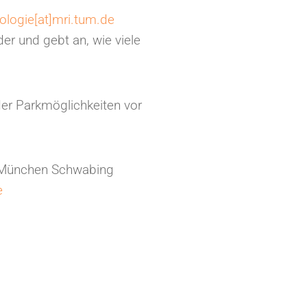
ologie[at]mri.tum.de
er und gebt an, wie viele
der Parkmöglichkeiten vor
e München Schwabing
e