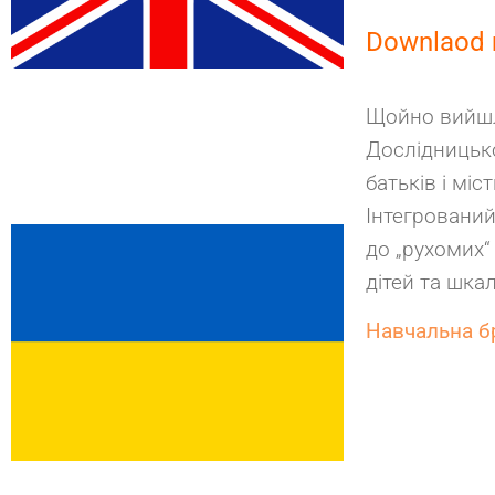
Downlaod 
Щойно вийшла
Дослідницьк
батьків і міс
Інтегрований
до „рухомих“
дітей та шкал
Навчальна 