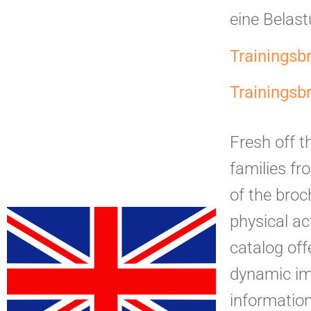
eine Bela
Trainingsb
Trainings
Fresh off t
families f
of the broc
physical ac
catalog off
dynamic ima
information