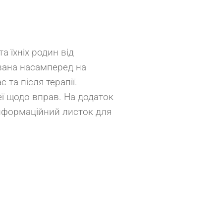
а їхніх родин від
вана насамперед на
 та після терапії.
еї щодо вправ. На додаток
інформаційний листок для