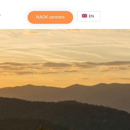
h
EN
NAOK centrers