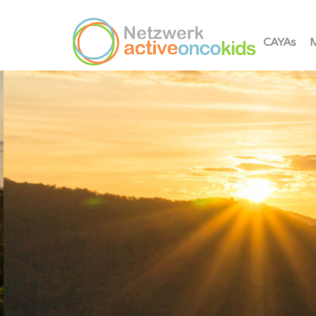
CAYAs
M