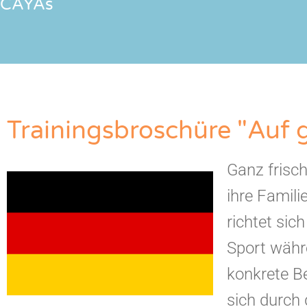
CAYAs
Trainingsbroschüre "Auf g
Ganz frisch
ihre Famil
richtet sic
Sport währ
konkrete B
sich durch 