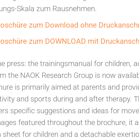
stungs-Skala zum Rausnehmen.
roschüre zum Download ohne Druckanschn
broschüre zum DOWNLOAD mit Druckansch
he press: the trainingsmanual for children, a
rom the NAOK Research Group is now availab
hure is primarily aimed at parents and prov
tivity and sports during and after therapy. 
ers specific suggestions and ideas for move
ges featured throughout the brochure, it a
 sheet for children and a detachable exertio