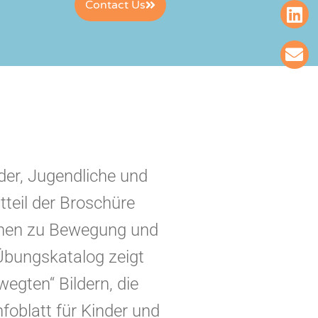
Contact Us
nder, Jugendliche und
teil der Broschüre
tionen zu Bewegung und
 Übungskatalog zeigt
gten“ Bildern, die
foblatt für Kinder und