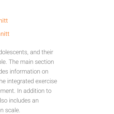
itt
nitt
dolescents, and their
le. The main section
ides information on
The integrated exercise
ment. In addition to
lso includes an
n scale.