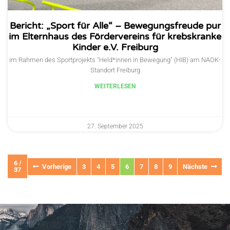
Bericht: „Sport für Alle“ – Bewegungsfreude pur
im Elternhaus des Fördervereins für krebskranke
Kinder e.V. Freiburg
im Rahmen des Sportprojekts "Held*innen in Bewegung" (HIB) am NAOK-
Standort Freiburg
WEITERLESEN
27. September 2025
6 /
Vorherige
3
4
5
6
7
8
9
Nächste
37