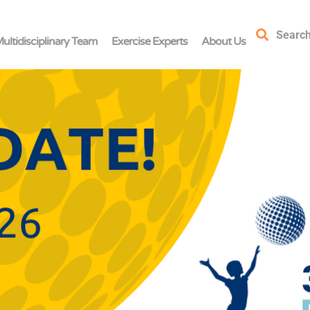
Searc
ultidisciplinary Team
Exercise Experts
About Us