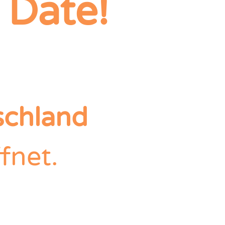
 Date!
schland
fnet.