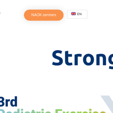
h
EN
NAOK centrers