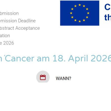
ubmission
mission Deadline
bstract Acceptance
ation
e 2026
n´Cancer am 18. April 202