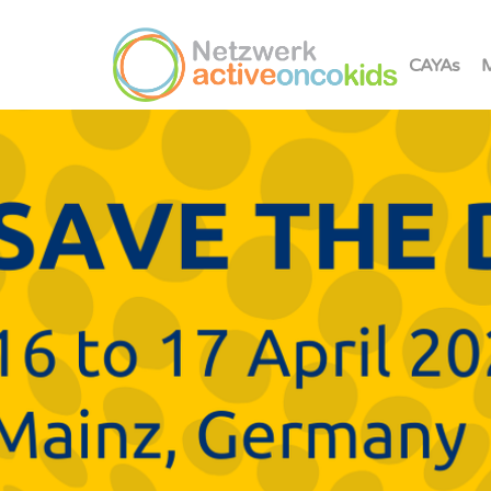
CAYAs
M