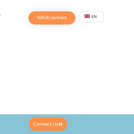
h
EN
NAOK centrers
Contact Us