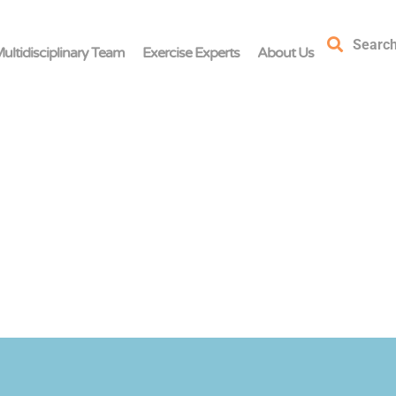
Searc
ultidisciplinary Team
Exercise Experts
About Us