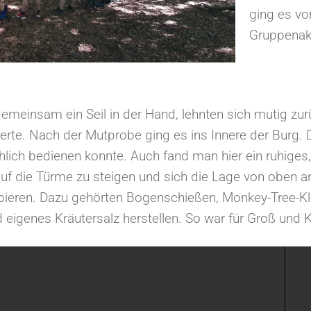
ging es vo
Gruppenak
 gemeinsam ein Seil in der Hand, lehnten sich mutig zu
cierte. Nach der Mutprobe ging es ins Innere der Burg.
hlich bedienen konnte. Auch fand man hier ein ruhige
auf die Türme zu steigen und sich die Lage von oben 
eren. Dazu gehörten Bogenschießen, Monkey-Tree-Klett
eigenes Kräutersalz herstellen. So war für Groß und K