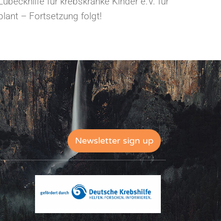
beckhilfe für krebskranke Kinder e.V. für
plant – Fortsetzung folgt!
Newsletter sign up