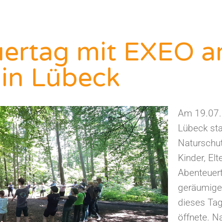
uertag mit EXEO a
in Lübeck
Am 19.07.
Lübeck sta
Naturschut
Kinder, El
Abenteuert
geräumige 
dieses Tag
öffnete. N