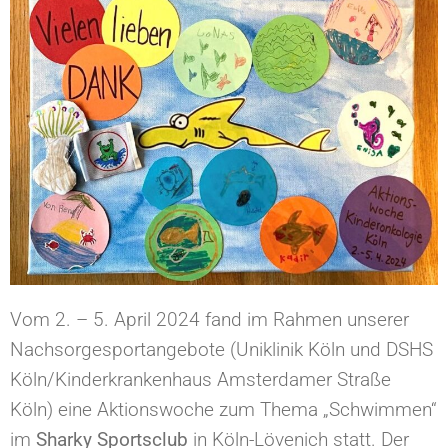
Vom 2. – 5. April 2024 fand im Rahmen unserer
Nachsorgesportangebote (Uniklinik Köln und DSHS
Köln/Kinderkrankenhaus Amsterdamer Straße
Köln) eine Aktionswoche zum Thema „Schwimmen“
im
Sharky Sportsclub
in Köln-Lövenich statt. Der