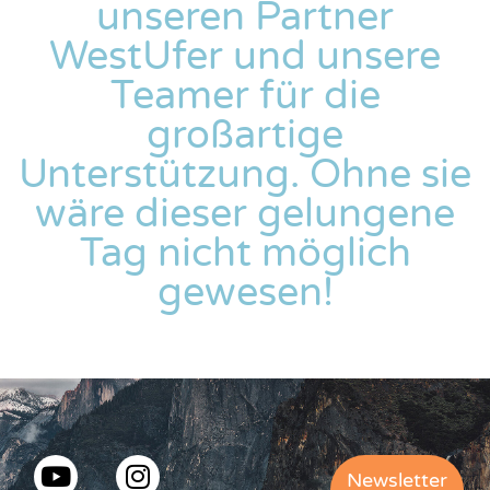
unseren Partner
WestUfer und unsere
Teamer für die
großartige
Unterstützung. Ohne sie
wäre dieser gelungene
Tag nicht möglich
gewesen!
Newsletter