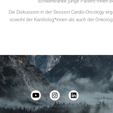
schwerkranke junge Patient*innen b
Die Diskussion in der Session
Cardio-Oncology
erg
sowohl der Kardiolog*innen als auch der Onkolog*