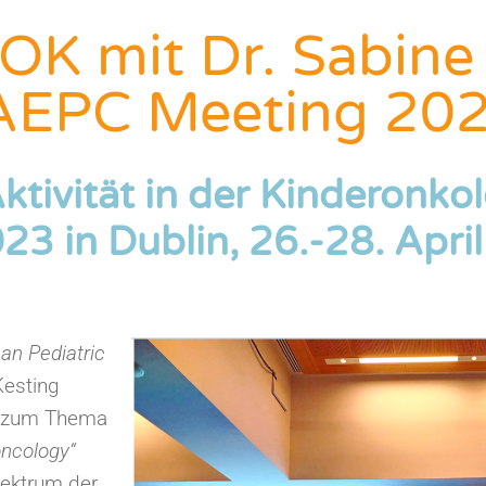
OK mit Dr. Sabine
AEPC Meeting 20
Aktivität in der Kinderonko
3 in Dublin, 26.-28. Apri
an Pediatric
Kesting
ag zum Thema
-oncology“
pektrum der