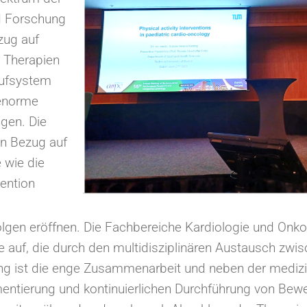
d Forschung
zug auf
r Therapien
aufsystem
 enorme
ngen. Die
n Bezug auf
 wie die
vention
en eröffnen. Die Fachbereiche Kardiologie und Onkolo
auf, die durch den multidisziplinären Austausch zwis
ng ist die enge Zusammenarbeit und neben der mediz
ementierung und kontinuierlichen Durchführung von B