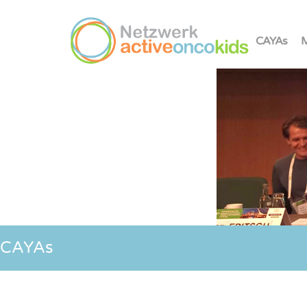
CAYAs
M
CAYAs