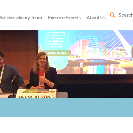
Searc
ultidisciplinary Team
Exercise Experts
About Us