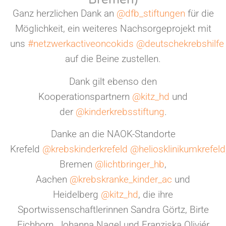
Ganz herzlichen Dank an
@dfb_stiftungen
für die
Möglichkeit, ein weiteres Nachsorgeprojekt mit
uns
#netzwerkactiveoncokids
@deutschekrebshilfe
auf die Beine zustellen.
Dank gilt ebenso den
Kooperationspartnern
@kitz_hd
und
der
@kinderkrebsstiftung
.
Danke an die NAOK-Standorte
Krefeld
@krebskinderkrefeld
@heliosklinikumkrefeld
Bremen
@lichtbringer_hb
,
Aachen
@krebskranke_kinder_ac
und
Heidelberg
@kitz_hd
, die ihre
Sportwissenschaftlerinnen Sandra Görtz, Birte
Eichhorn, Johanna Nagel und Franziska Oliviér