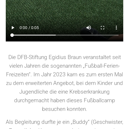
Die DFB-Stiftung Egidius Braun veranstaltet seit
vielen Jahren die sogenannten „Fußball-Ferien-
Freizeiten“. Im Jahr 2023 kam es zum ersten Mal
zu dem erweiterten Angebot, bei dem Kinder und
Jugendliche die eine Krebserkrankung
durchgemacht haben dieses Fußballcamp
besuchen konnten.
Als Begleitung durfte je ein „Buddy“ (Geschwister,