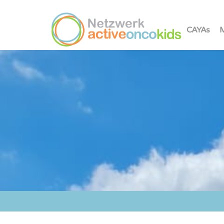
CAYAs
M