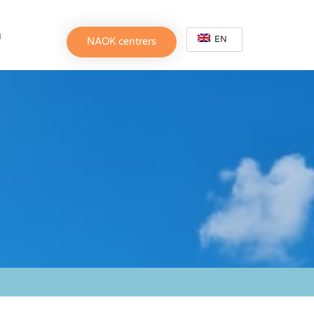
h
EN
NAOK centrers