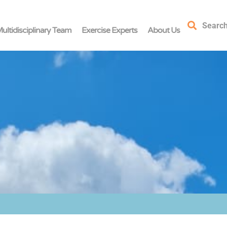
Searc
ultidisciplinary Team
Exercise Experts
About Us