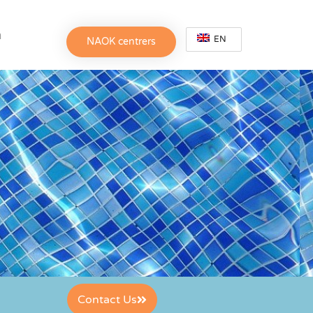
h
EN
NAOK centrers
Contact Us