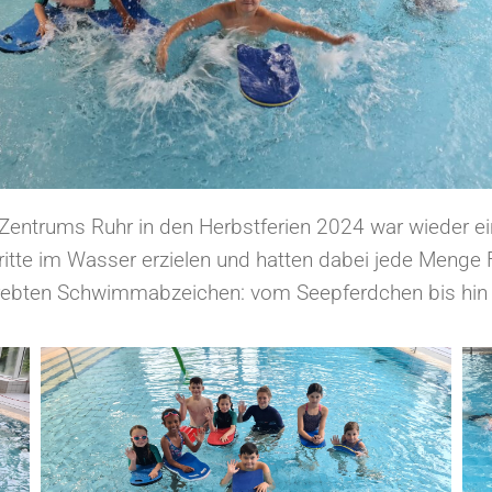
trums Ruhr in den Herbstferien 2024 war wieder ein 
itte im Wasser erzielen und hatten dabei jede Menge
trebten Schwimmabzeichen: vom Seepferdchen bis hi