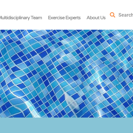
Searc
ultidisciplinary Team
Exercise Experts
About Us