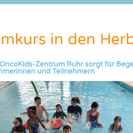
mkurs in den Herb
OncoKids-Zentrum Ruhr sorgt für Bege
ehmerinnen und Teilnehmern