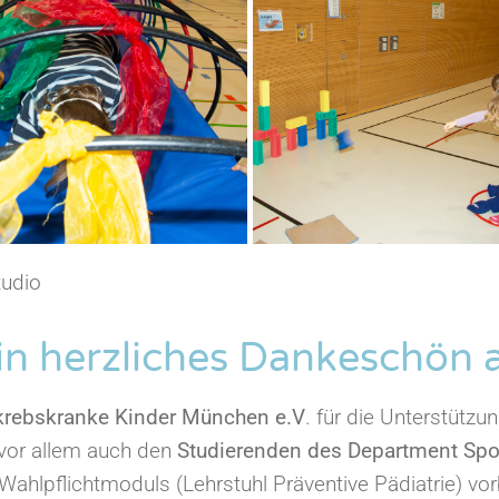
tudio
in herzliches Dankeschön 
 krebskranke Kinder München e.V
.
für die Unterstützu
 vor allem auch den
Studierenden des Department Spo
ahlpflichtmoduls (Lehrstuhl Präventive Pädiatrie) vor