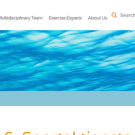
Searc
ultidisciplinary Team
Exercise Experts
About Us