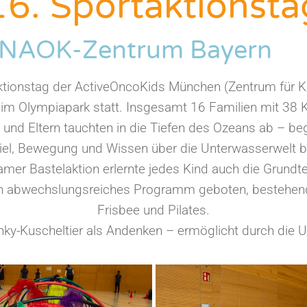
16. Sportaktionsta
 NAOK-Zentrum Bayern
aktionstag der ActiveOncoKids München (Zentrum für 
m Olympiapark statt. Insgesamt 16 Familien mit 38 
und Eltern tauchten in die Tiefen des Ozeans ab – beg
iel, Bewegung und Wissen über die Unterwasserwelt be
er Bastelaktion erlernte jedes Kind auch die Grundte
in abwechslungsreiches Programm geboten, bestehend 
Frisbee und Pilates.
Inky-Kuscheltier als Andenken – ermöglicht durch die Ur