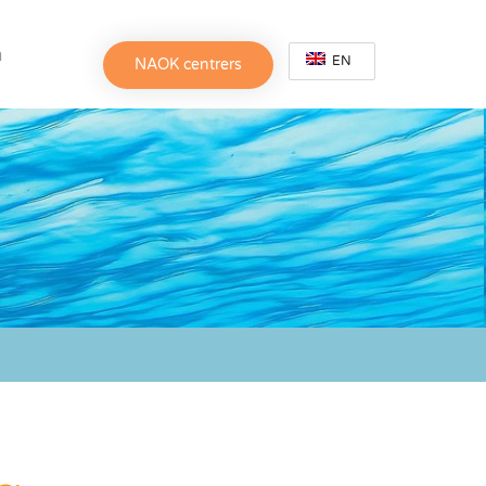
h
EN
NAOK centrers