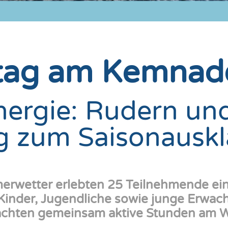
tag am Kemnad
Energie: Rudern un
g zum Saisonausk
rwetter erlebten 25 Teilnehmende e
d Kinder, Jugendliche sowie junge Erw
achten gemeinsam aktive Stunden am W