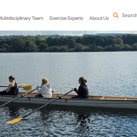
Searc
ultidisciplinary Team
Exercise Experts
About Us