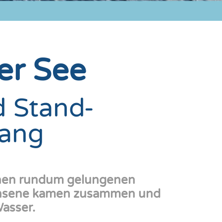
er See
d Stand-
lang
inen rundum gelungenen
achsene kamen zusammen und
asser.