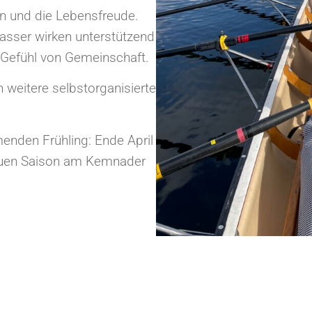
n und die Lebensfreude.
sser wirken unterstützend
s Gefühl von Gemeinschaft.
weitere selbstorganisierte
enden Frühling: Ende April
neuen Saison am Kemnader