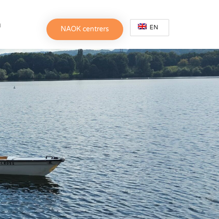
h
EN
NAOK centrers