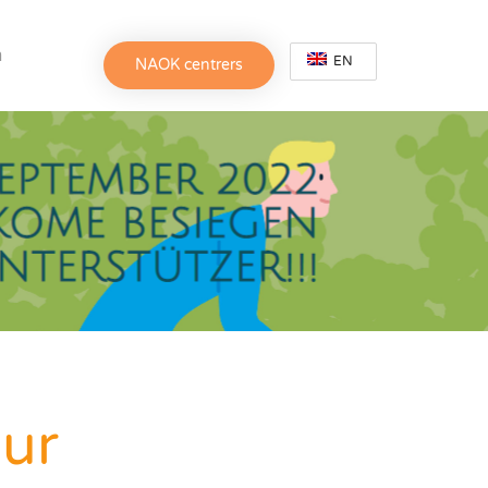
h
EN
NAOK centrers
ur