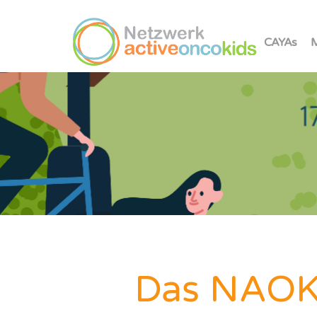
CAYAs
M
Das NAOK 