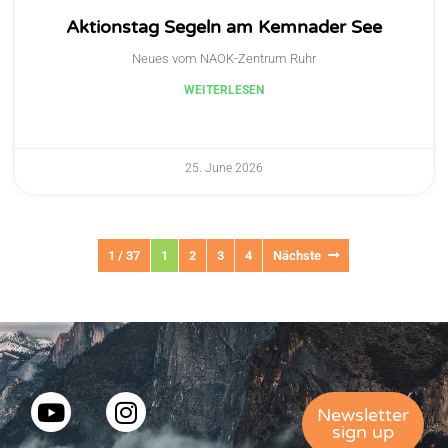
Aktionstag Segeln am Kemnader See
Neues vom NAOK-Zentrum Ruhr
WEITERLESEN
25. June 2026
1 / 37
1
2
3
4
Nächste
Newsletter
sign up