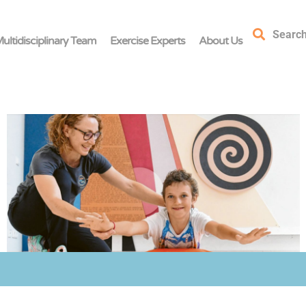
Searc
ultidisciplinary Team
Exercise Experts
About Us