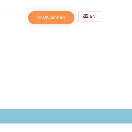
h
EN
NAOK centrers