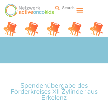
Search
Spendenübergabe des
Förderkreises XII Zylinder aus
Erkelenz