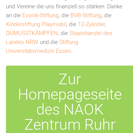
und Vereine die uns finanziell so stärken. Danke
an die
Evonik-Stiftung
, die
BVB-Stiftung
, die
Kinderstiftung Playmobil
, die
12-Zylinder
,
DUMUSSTKÄMPFEN
, die
Staatskanzlei des
Landes NRW
und die
Stiftung
Universitätsmedizin Essen.
Zur
Homepageseite
des NAOK
Zentrum Ruhr