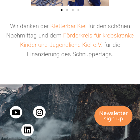
Wir danken der
Kletterbar Kiel
für den schönen
Nachmittag und dem
Förderkreis für krebskranke
Kinder und Jugendliche Kiel e.V.
für die
Finanzierung des Schnuppertags.
Newsletter
sign up