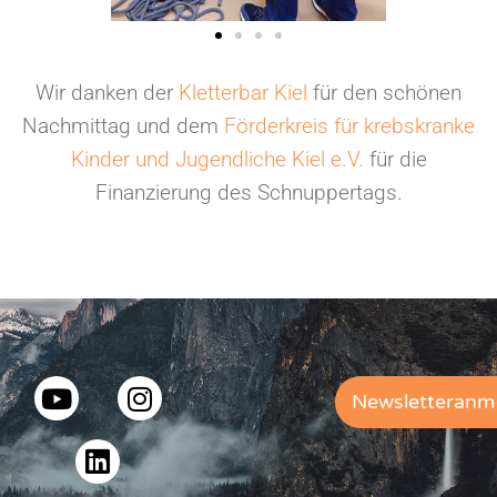
Wir danken der
Kletterbar Kiel
für den schönen
Nachmittag und dem
Förderkreis für krebskranke
Kinder und Jugendliche Kiel e.V.
für die
Finanzierung des Schnuppertags.
Newsletteranm