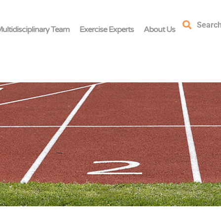
Searc
ultidisciplinary Team
Exercise Experts
About Us