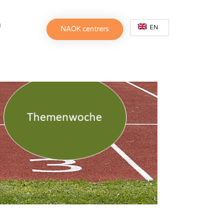
h
EN
NAOK centrers