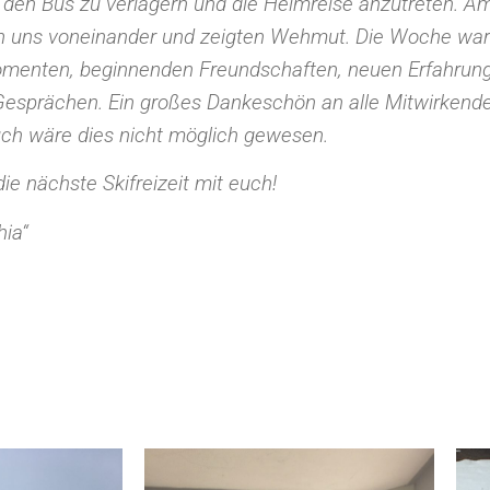
in den Bus zu verlagern und die Heimreise anzutreten. 
n uns voneinander und zeigten Wehmut. Die Woche war 
enten, beginnenden Freundschaften, neuen Erfahrunge
 Gesprächen. Ein großes Dankeschön an alle Mitwirkend
uch wäre dies nicht möglich gewesen.
die nächste Skifreizeit mit euch!
hia“