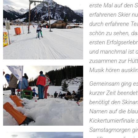
erste Mal auf den S
erfahrenen Skier nu
durch erfahrene Tea
schön zu sehen, da
ersten Erfolgserlebn
und manchmal ist d
zusammen zur Hütte
Musik hören ausklin
Gemeinsam ging es 
kurzer Zeit beendet
benötigt den Skina
Namen auf die blau
Kickerturnierfinale
Samstagmorgen ging