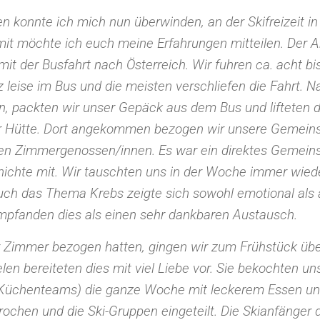
n konnte ich mich nun überwinden, an der Skifreizeit in
mit möchte ich euch meine Erfahrungen mitteilen. Der
 mit der Busfahrt nach Österreich. Wir fuhren ca. acht 
z leise im Bus und die meisten verschliefen die Fahrt. 
packten wir unser Gepäck aus dem Bus und lifteten di
ur Hütte. Dort angekommen bezogen wir unsere Gemein
en Zimmergenossen/innen. Es war ein direktes Gemeinsc
hichte mit. Wir tauschten uns in der Woche immer wied
uch das Thema Krebs zeigte sich sowohl emotional als 
mpfanden dies als einen sehr dankbaren Austausch.
Zimmer bezogen hatten, gingen wir zum Frühstück übe
en bereiteten dies mit viel Liebe vor. Sie bekochten un
Küchenteams) die ganze Woche mit leckerem Essen und
chen und die Ski-Gruppen eingeteilt. Die Skianfänger