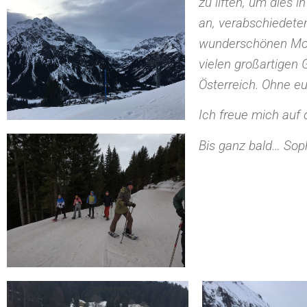
zu liften, um dies 
an, verabschiedete
wunderschönen Mom
vielen großartigen
Österreich. Ohne e
Ich freue mich auf 
Bis ganz bald… Sop