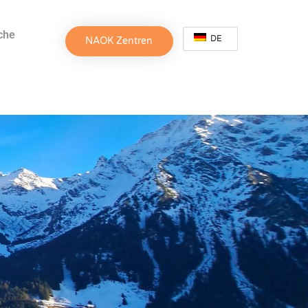
che
DE
NAOK Zentren