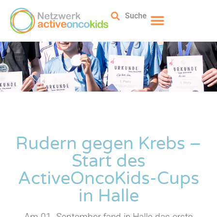
Suche
Rudern gegen Krebs –
Start des
ActiveOncoKids-Cups
in Halle
Am 01. September fand in Halle das erste