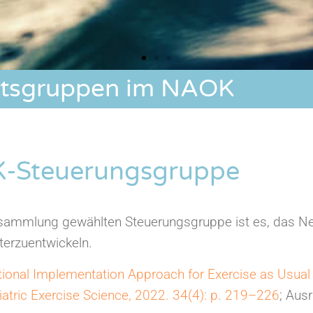
itsgruppen im NAOK
-Steuerungsgruppe
ersammlung gewählten Steuerungsgruppe ist es, das N
iterzuentwickeln.
National Implementation Approach for Exercise as Usual 
tric Exercise Science, 2022. 34(4): p. 219–226
; Aus