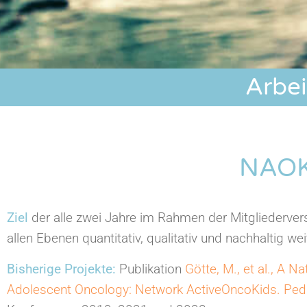
Arbe
NAOK
Ziel
der alle zwei Jahre im Rahmen der Mitgliederv
allen Ebenen quantitativ, qualitativ und nachhaltig we
Bisherige Projekte:
Publikation
Götte, M., et al., A 
Adolescent Oncology: Network ActiveOncoKids. Pedia