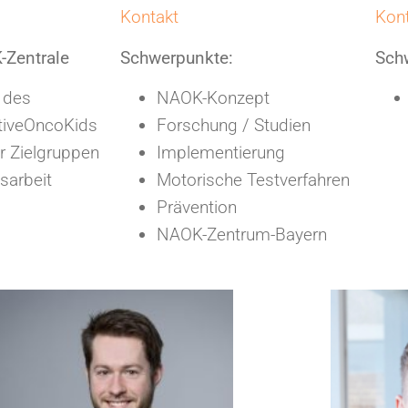
Kontakt
Kon
-Zentrale
Schwerpunkte:
Sch
 des
NAOK-Konzept
tiveOncoKids
Forschung / Studien
er Zielgruppen
Implementierung
tsarbeit
Motorische Testverfahren
Prävention
NAOK-Zentrum-Bayern