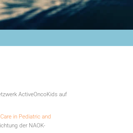
etzwerk ActiveOncoKids auf
Care in Pediatric and
richtung der NAOK-