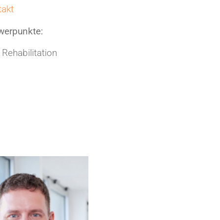
takt
werpunkte:
Rehabilitation