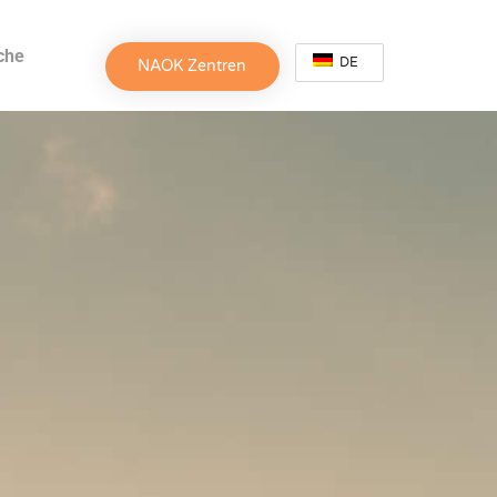
che
DE
NAOK Zentren