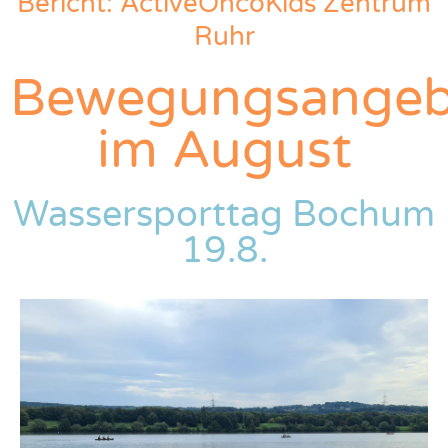
Bericht: ActiveOncoKids Zentrum
Ruhr
Bewegungsangeb
im August
Wassersporttag Bochum
19.8.