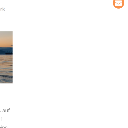
s auf
f
ins-