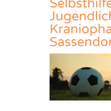
Selbsthil
Jugendlic
Kranioph
Sassendo