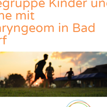
fegruppe Kinder u
he mit
aryngeom in Bad
rf