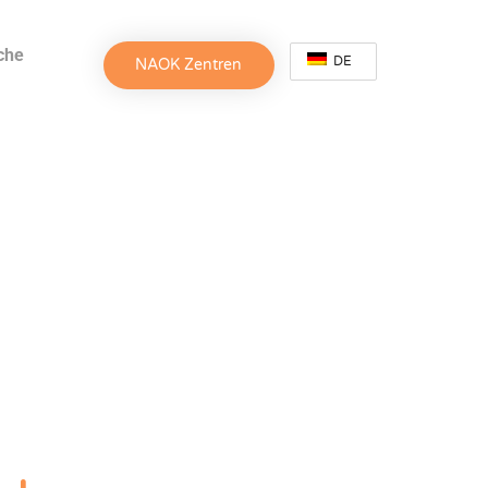
che
DE
NAOK Zentren