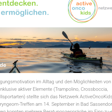
ungsmotivation im Alltag und den Möglichkeiten von
inklusive aktiver Elemente (Trampolino, Crossboccia,
llsportarten) stellte sich das Netzwerk ActiveOncoKid
ryngeom-Treffen am 14. September in Bad Sassendor
weg konnten mehrere Beratungsgespräche im Eins-zu-e