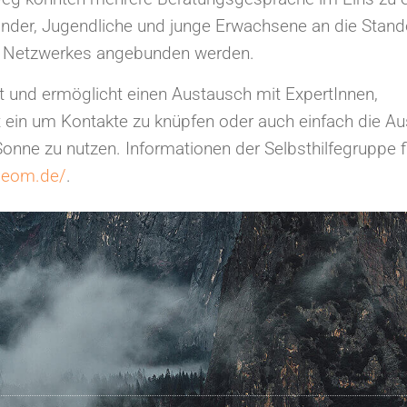
Kinder, Jugendliche und junge Erwachsene an die Stand
s Netzwerkes angebunden werden.
att und ermöglicht einen Austausch mit ExpertInnen,
t ein um Kontakte zu knüpfen oder auch einfach die Au
onne zu nutzen. Informationen der Selbsthilfegruppe 
ngeom.de/
.