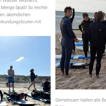
em Wasser verbracht.
e Menge Spaß! So reichte
en, abendlichen
 Erkundungstouren mit
Gemeinsam hatten alle Bete