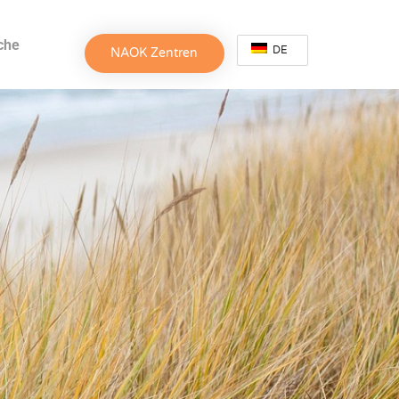
che
DE
NAOK Zentren