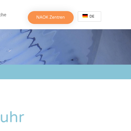
che
DE
NAOK Zentren
uhr