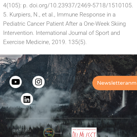
4(105): p. doi.org/10.23937/2469-5718/1510105.
5. Kurpiers, N., et al., Immune Response in a
Pediatric Cancer Patient After a One-Week Skiing
Intervention. International Journal of Sport and
Exercise Medicine, 2019. 135(5).
Newsletteranm
© All rights
reserved