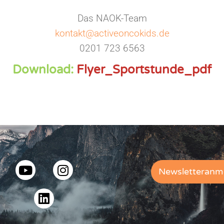
Das NAOK-Team
kontakt@activeoncokids.de
0201 723 6563
Download:
Flyer_Sportstunde_pdf
Newsletteranm