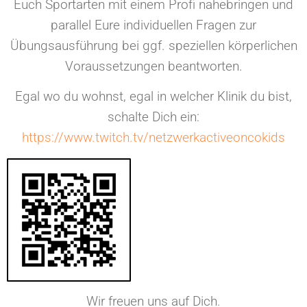
Euch Sportarten mit einem Profi nahebringen und
parallel Eure individuellen Fragen zur
Übungsausführung bei ggf. speziellen körperlichen
Voraussetzungen beantworten.
Egal wo du wohnst, egal in welcher Klinik du bist,
schalte Dich ein:
https
://
www.twitch.tv/netzwerkactiveoncokids
Wir freuen uns auf Dich.