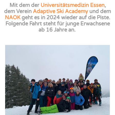
Mit dem der
Universitätsmedizin Essen
,
dem Verein
Adaptive Ski Academy
und dem
NAOK
geht es in 2024 wieder auf die Piste.
Folgende Fahrt steht für junge Erwachsene
ab 16 Jahre an.