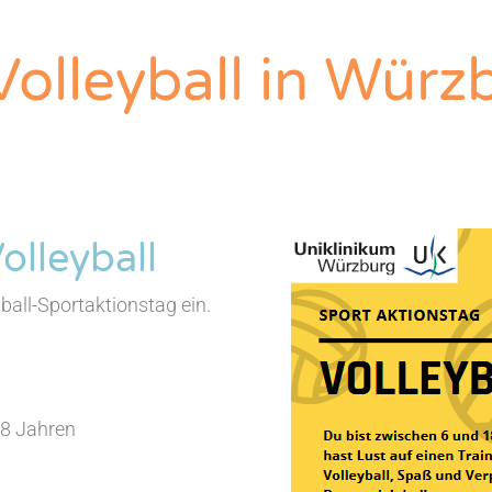
Volleyball in Würz
olleyball
all-Sportaktionstag ein.
18 Jahren