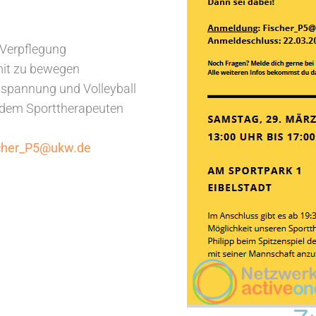
 Verpflegung
mit zu bewegen
tspannung und Volleyball
t dem Sporttherapeuten
cher_P5@ukw.de