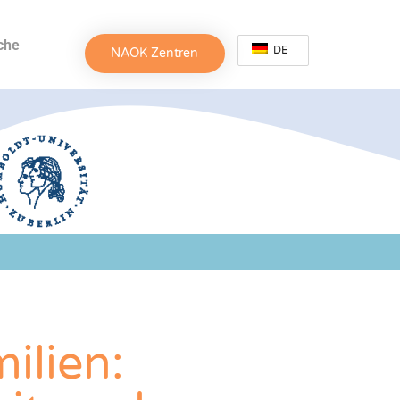
che
DE
NAOK Zentren
ilien: