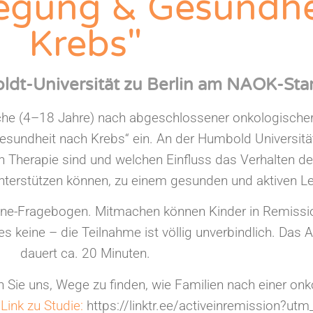
egung & Gesundhe
Krebs"
dt-Universität zu Berlin am NAOK-Stan
che (4–18 Jahre) nach abgeschlossener onkologischer 
esundheit nach Krebs“ ein. An der Humbold Universitä
Therapie sind und welchen Einfluss das Verhalten der E
nterstützen können, zu einem gesunden und aktiven Le
line-Fragebogen. Mitmachen können Kinder in Remissi
 es keine – die Teilnahme ist völlig unverbindlich. Da
dauert ca. 20 Minuten.
n Sie uns, Wege zu finden, wie Familien nach einer on
.
Link zu Studie:
https://linktr.ee/activeinremission?ut