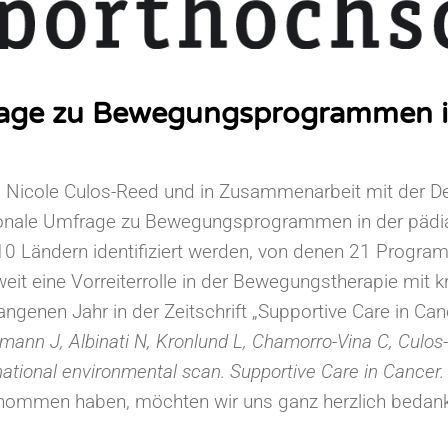
frage zu Bewegungsprogrammen i
m Nicole Culos-Reed und in Zusammenarbeit mit der D
tionale Umfrage zu Bewegungsprogrammen in der pädi
0 Ländern identifiziert werden, von denen 21 Progra
it eine Vorreiterrolle in der Bewegungstherapie mit 
enen Jahr in der Zeitschrift „Supportive Care in Cance
ann J, Albinati N, Kronlund L, Chamorro-Vina C, Culos-
national environmental scan. Supportive Care in Cancer
genommen haben, möchten wir uns ganz herzlich bedan