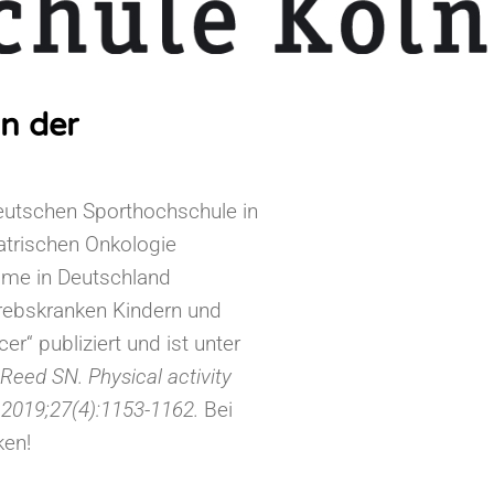
n der
eutschen Sporthochschule in
atrischen Onkologie
mme in Deutschland
krebskranken Kindern und
r“ publiziert und ist unter
Reed SN. Physical activity
. 2019;27(4):1153-1162.
Bei
ken!