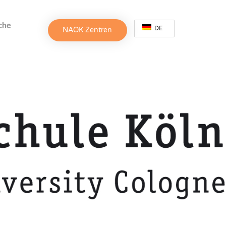
che
DE
NAOK Zentren