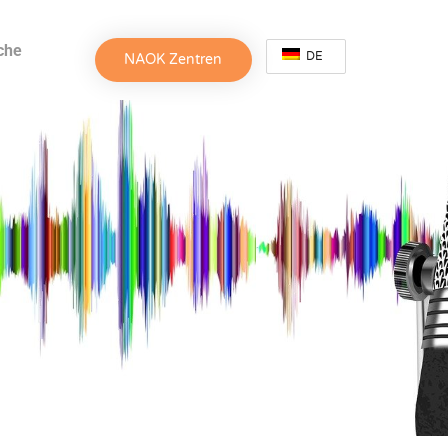
che
DE
NAOK Zentren