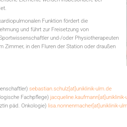
et.
ardiopulmonalen Funktion fördert die
nehmung und führt zur Freisetzung von
Sportwissenschaftler und-/oder Physiotherapeuten
 im Zimmer, in den Fluren der Station oder draußen
enschaftler)
sebastian.schulz[at]uniklinik-ulm.de
logische Fachpflege)
jacqueline.kaufmann[at]uniklinik
tin päd. Onkologie)
lisa.nonnenmacher[at]uniklinik-ul