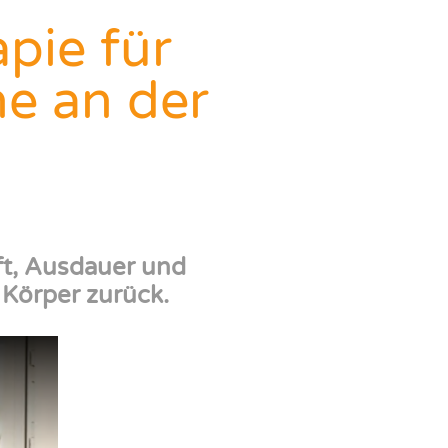
pie für
he an der
aft, Ausdauer und
 Körper zurück.