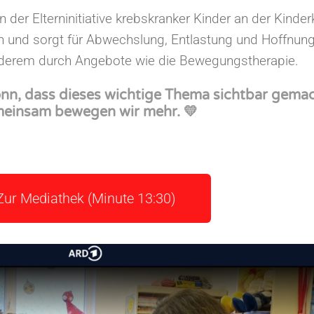
 der Elterninitiative krebskranker Kinder an der Kinderk
tern und sorgt für Abwechslung, Entlastung und Hoffnun
 anderem durch Angebote wie die Bewegungstherapie.
nn, dass dieses wichtige Thema sichtbar gema
einsam bewegen wir mehr. 💛
Zur Mediathek (Minute 13:30)