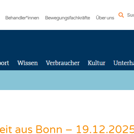
Su
Behandler*innen
Bewegungsfachkräfte
Über uns
it aus Bonn – 19.12.202