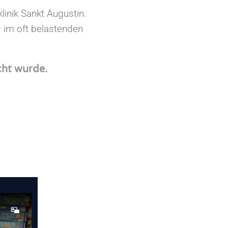
linik Sankt Augustin.
g im oft belastenden
cht wurde.