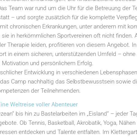
 Das Team war rund um die Uhr für die Betreuung der 
att – und sorgte zusätzlich für die komplette Verpfl
rn mit chronischen Erkrankungen, unter anderem mit ko
ie in herkömmlichen Sportvereinen oft nicht finden. 
r Therapie leiden, profitieren von diesem Angebot. In s
rt in einem sicheren, unterstützenden Umfeld – ohne 
 Motivation und persönlichem Erfolg.
schlicher Entwicklung in verschiedenen Lebensphasen
 das Camp nachhaltig das Selbstbewusstsein sowie die
mpetenzen der Teilnehmenden.
ine Weltreise voller Abenteuer
ean“ bis hin zu Bastelarbeiten im „Eisland“ – jeder T
ote. Ob Tennis, Basketball, Akrobatik, Yoga, Nähen 
eressen entdecken und Talente entfalten. Im Klettergar