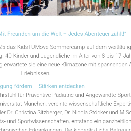
Mit Freunden um die Welt – Jedes Abenteuer zählt!“
2025 das KidsTUMove Sommercamp auf dem weitläufig
ng. 40 Kinder und Jugendliche im Alter von 8 bis 17 Ja
 erwartete sie eine neue Klimazone mit spannenden Akt
Erlebnissen.
gung fördern – Stärken entdecken
rstuhl für Präventive Pädiatrie und Angewandte Spor
versität München, vereinte wissenschaftliche Expertise
r Dr. Christina Sitzberger, Dr. Nicola Stöcker und M.Sc
ts- und Sportwissenschaften, entstand ein ganzheitli
hronischen Erkrankungen. Die kinderärztliche Betreuu