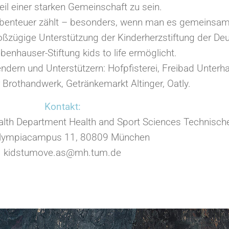
Teil einer starken Gemeinschaft zu sein.
benteuer zählt – besonders, wenn man es gemeinsam 
gige Unterstützung der Kinderherzstiftung der Deut
enhauser-Stiftung kids to life ermöglicht.
dern und Unterstützern: Hofpfisterei, Freibad Unterh
 Brothandwerk, Getränkemarkt Altinger, Oatly.
Kontakt:
th Department Health and Sport Sciences Technische
lympiacampus 11, 80809 München
kidstumove.as@mh.tum.de