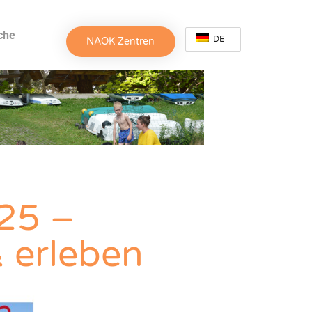
che
DE
NAOK Zentren
25 –
 erleben