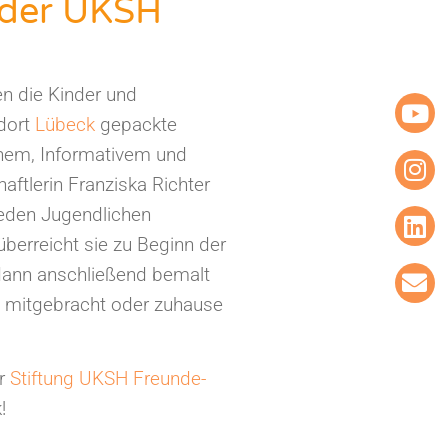
 der UKSH
en die Kinder und
dort
Lübeck
gepackte
ichem, Informativem und
ftlerin Franziska Richter
jeden Jugendlichen
erreicht sie zu Beginn der
 dann anschließend bemalt
n mitgebracht oder zuhause
er
Stiftung UKSH Freunde-
!