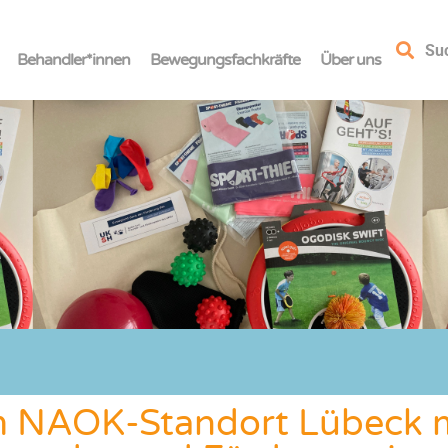
Su
Behandler*innen
Bewegungsfachkräfte
Über uns
m NAOK-Standort Lübeck m