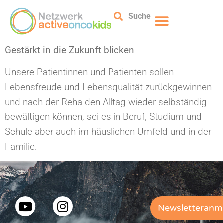
Suche
Gestärkt in die Zukunft blicken
Unsere Patientinnen und Patienten sollen
Lebensfreude und Lebensqualität zurückgewinnen
und nach der Reha den Alltag wieder selbständig
bewältigen können, sei es in Beruf, Studium und
Schule aber auch im häuslichen Umfeld und in der
Familie.
Newsletteranm