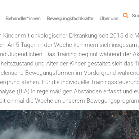
Su
Behandler*innen
Bewegungsfachkräfte
Über uns
n Kinder mit onkologischer Erkrankung seit 2015 die M
. An 5 Tagen in der Woche kümmern sich insgesamt 
r und Jugendlichen. Das Training beginnt während der A
itszustand und Alter der Kinder gestaltet sich das Tr
pielerische Bewegungsformen im Vordergrund während 
ergrund stehen. Für die individuelle Trainingssteuer
Analyse (BIA) in regelmäßigen Abständen erfasst und 
hkeit einmal die Woche an unserem Bewegungsprogra