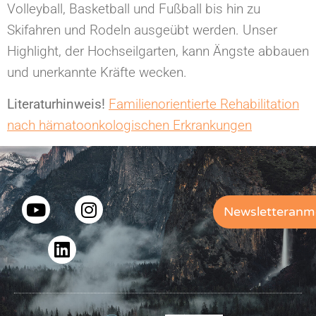
Volleyball, Basketball und Fußball bis hin zu
Skifahren und Rodeln ausgeübt werden. Unser
Highlight, der Hochseilgarten, kann Ängste abbauen
und unerkannte Kräfte wecken.
Literaturhinweis!
Familienorientierte Rehabilitation
nach hämatoonkologischen Erkrankungen
Newsletteranm