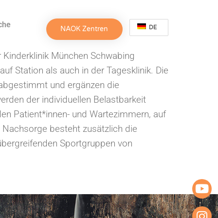
che
DE
NAOK Zentren
 Kinderklinik München Schwabing
f Station als auch in der Tagesklinik. Die
n abgestimmt und ergänzen die
rden der individuellen Belastbarkeit
den Patient*innen- und Wartezimmern, auf
d Nachsorge besteht zusätzlich die
übergreifenden Sportgruppen von