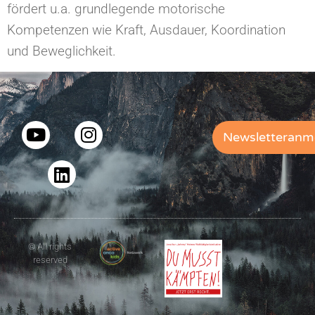
fördert u.a. grundlegende motorische
Kompetenzen wie Kraft, Ausdauer, Koordination
und Beweglichkeit.
Newsletteranm
© All rights
reserved