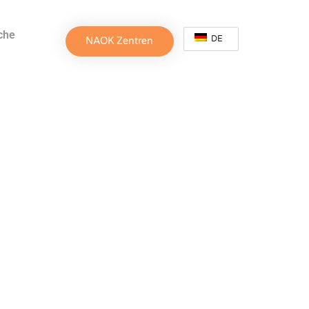
che
DE
NAOK Zentren