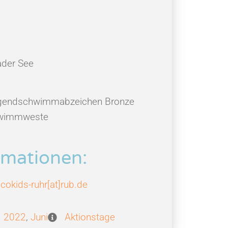
der See
Jugendschwimmabzeichen Bronze
chwimmweste
mationen:
cokids-ruhr[at]rub.de
2022
,
Juni
Aktionstage