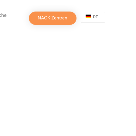
che
DE
NAOK Zentren