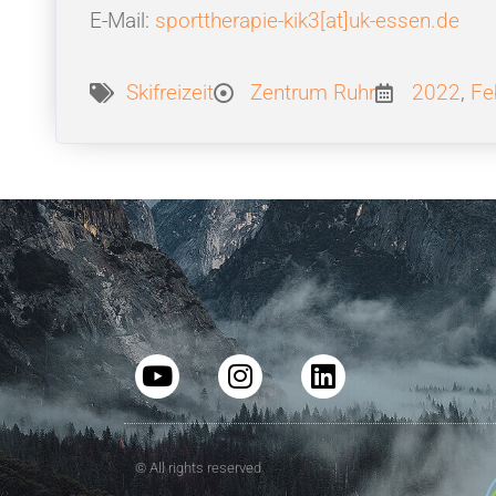
E-Mail:
sporttherapie-kik3[at]uk-essen.de
Skifreizeit
Zentrum Ruhr
2022
,
Fe
© All rights reserved