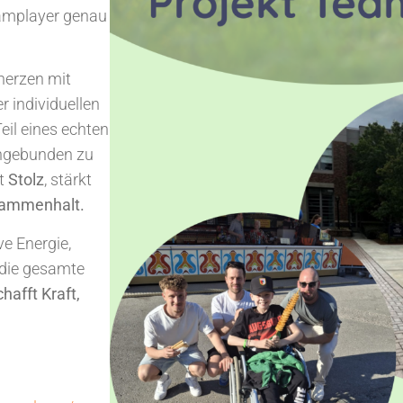
eamplayer genau
herzen mit
 individuellen
eil eines echten
ingebunden zu
it
Stolz
, stärkt
ammenhalt.
ve Energie,
 die gesamte
hafft Kraft,