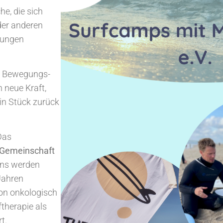
e, die sich
der anderen
gungen
n Bewegungs-
 neue Kraft,
ein Stück zurück
Das
 Gemeinschaft
fens werden
 Jahren
von onkologisch
therapie als
t.