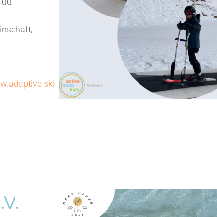
100
inschaft,
w.adaptive-ski-
.V.