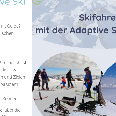
ve Ski
 mit Guide?
nischer
le
möglich ist.
ndig – wir
en und Zielen
gepasstem
m Schnee.
se
, über die