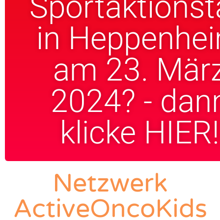
Sportaktions
in Heppenhe
am 23. Mär
2024? - dan
klicke HIER!
Netzwerk
ActiveOncoKids